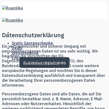
Skip
to
content
Datenschutzerklärung
Gratis Gastgeschenke
Ein vertrauensvoller und sicherer Umgang mit
Deals
personenbezogenen Daten ist uns sehr wichtig. Wir
WelcomeBook
beachten die Vorschriften der EU-
Login
Datenschutzgrundverordnung (DSGVO), des
Kostenlos registrieren
Bundesdatenschutzgesetzes (BDSG) sowie weitere
europäische Regelungen und möchten Sie in dieser
Datenschutzerklärung ausführlich und transparent über
die Verarbeitung Ihrer personenbezogenen Daten
informieren.
Personenbezogene Daten sind alle Daten, die auf Sie
persönlich beziehbar sind, z. B. Name, Adresse, E-Mail-
Adressen oder Nutzerverhalten. Hinsichtlich der
weiteren nachfolgend verwendeten Begriffe, wie bspw.