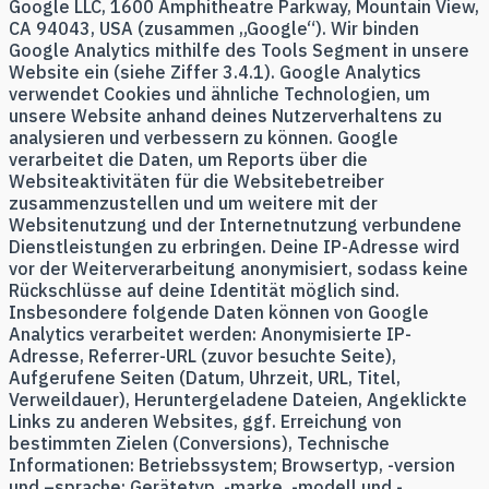
Google LLC, 1600 Amphitheatre Parkway, Mountain View,
CA 94043, USA (zusammen „Google“). Wir binden
Google Analytics mithilfe des Tools Segment in unsere
Website ein (siehe Ziffer 3.4.1). Google Analytics
verwendet Cookies und ähnliche Technologien, um
unsere Website anhand deines Nutzerverhaltens zu
analysieren und verbessern zu können. Google
verarbeitet die Daten, um Reports über die
Websiteaktivitäten für die Websitebetreiber
zusammenzustellen und um weitere mit der
Websitenutzung und der Internetnutzung verbundene
Dienstleistungen zu erbringen. Deine IP-Adresse wird
vor der Weiterverarbeitung anonymisiert, sodass keine
Rückschlüsse auf deine Identität möglich sind.
Insbesondere folgende Daten können von Google
Analytics verarbeitet werden: Anonymisierte IP-
Adresse, Referrer-URL (zuvor besuchte Seite),
Aufgerufene Seiten (Datum, Uhrzeit, URL, Titel,
Verweildauer), Heruntergeladene Dateien, Angeklickte
Links zu anderen Websites, ggf. Erreichung von
bestimmten Zielen (Conversions), Technische
Informationen: Betriebssystem; Browsertyp, -version
und –sprache; Gerätetyp, -marke, -modell und -