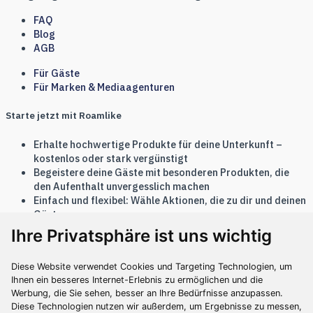
FAQ
Blog
AGB
Für Gäste
Für Marken & Mediaagenturen
Starte jetzt mit Roamlike
Erhalte hochwertige Produkte für deine Unterkunft –
kostenlos oder stark vergünstigt
Begeistere deine Gäste mit besonderen Produkten, die
den Aufenthalt unvergesslich machen
Einfach und flexibel: Wähle Aktionen, die zu dir und deinen
Gästen passen
Ihre Privatsphäre ist uns wichtig
Jetzt starten
Diese Website verwendet Cookies und Targeting Technologien, um
© 2026 Spaces & Creations GmbH
Ihnen ein besseres Internet-Erlebnis zu ermöglichen und die
Datenschutz
Impressum
Werbung, die Sie sehen, besser an Ihre Bedürfnisse anzupassen.
Diese Technologien nutzen wir außerdem, um Ergebnisse zu messen,