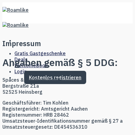
Skip
to
content
Impressum
Gratis Gastgeschenke
Angaben gemäß § 5 DDG:
Deals
WelcomeBook
Login
Kostenlos registrieren
Spaces & Creations GmbH
Bergstraße 21a
52525 Heinsberg
Geschäftsführer: Tim Kohlen
Registergericht: Amtsgericht Aachen
Registernummer: HRB 28462
Umsatzsteuer-Identifikationsnummer gemäß § 27 a
Umsatzsteuergesetz: DE454536310