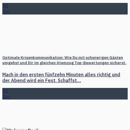
30
Jun
Optimale Krisenkommunikation: Wie Du mit schwierigen Gästen
umgehst und Dir im gleichen Atemzug Top-Bewertungen sicherst.
Mach in den ersten fünfzehn Minuten alles richtig und
der Abend wird ein Fest. Schaffst…
02
Jun